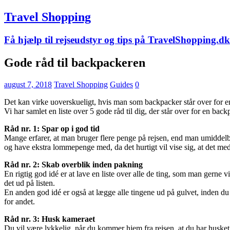
Travel Shopping
Få hjælp til rejseudstyr og tips på TravelShopping.dk
Gode råd til backpackeren
august 7, 2018
Travel Shopping
Guides
0
Det kan virke uoverskueligt, hvis man som backpacker står over for en
Vi har samlet en liste over 5 gode råd til dig, der står over for en back
Råd nr. 1: Spar op i god tid
Mange erfarer, at man bruger flere penge på rejsen, end man umiddelbar
og have ekstra lommepenge med, da det hurtigt vil vise sig, at det me
Råd nr. 2: Skab overblik inden pakning
En rigtig god idé er at lave en liste over alle de ting, som man gerne 
det ud på listen.
En anden god idé er også at lægge alle tingene ud på gulvet, inden du pa
for andet.
Råd nr. 3: Husk kameraet
Du vil være lykkelig, når du kommer hjem fra rejsen, at du har husket 