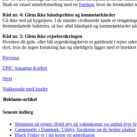
Skab en visuel mindefortælling med en
fotobog
, hvor du fremkalder no
Råd nr. 4: Glem ikke håndspritten og lommetørklæder
Gå ikke ned på hygiejnen. I de mindre civiliserede lande er rengørin
fremmedartede bakterier, så hav altid håndsprit og lommetørklæder på
Råd nr. 5: Glem ikke rejseforsikringen
Hverken dit gule- eller blå sygesikringsbevis er gældende i rejser udenf
dyrt, hvis du ingen forsikring har og uheldigvis ligger med et brækket
Previous
EPIC Aquarius Kuffert
Next
Nakkepude med kugler
Seneste indlæg
Shopping på rejsen: Hold styr på valutakurser og undgå dyre fe
Campingliv i Danmark: Udstyr, forsikring og de bedste pladser
Black Friday er i sin kerne en amerikansk