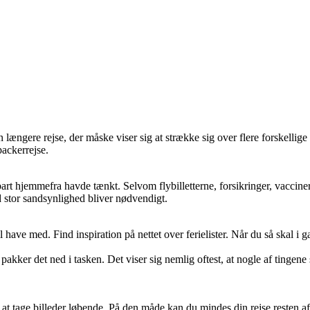
 længere rejse, der måske viser sig at strække sig over flere forskell
packerrejse.
t hjemmefra havde tænkt. Selvom flybilletterne, forsikringer, vaccinerne 
d stor sandsynlighed bliver nødvendigt.
vil have med. Find inspiration på nettet over ferielister. Når du så skal
kker det ned i tasken. Det viser sig nemlig oftest, at nogle af tingene s
at tage billeder løbende. På den måde kan du mindes din rejse resten af 