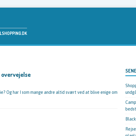
ELSHOPPING.DK
SENE
l overvejelse
Shopp
ie? Og har I som mange andre altid svært ved at blive enige om
undgå
Campi
bedst
Black
Rejse
planl