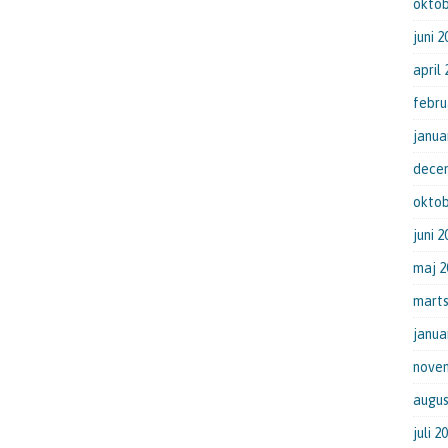
oktob
juni 2
april
febru
janua
dece
oktob
juni 2
maj 2
marts
janua
nove
augus
juli 2