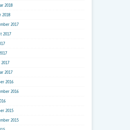
ar 2018
r 2018
ember 2017
t 2017
017
 2017
 2017
ar 2017
er 2016
ember 2016
016
er 2015
ember 2015
015