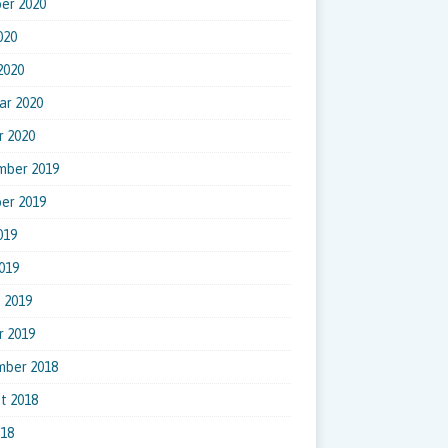
er 2020
020
 2020
ar 2020
r 2020
mber 2019
er 2019
019
019
 2019
r 2019
mber 2018
t 2018
018