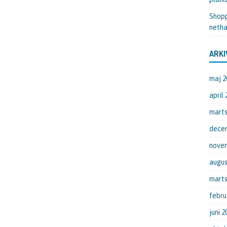
Shopp
netha
ARKI
maj 2
april
marts
dece
nove
augus
marts
febru
juni 2