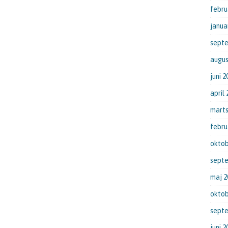
febru
janua
sept
augus
juni 2
april
marts
febru
oktob
sept
maj 2
oktob
sept
juni 2