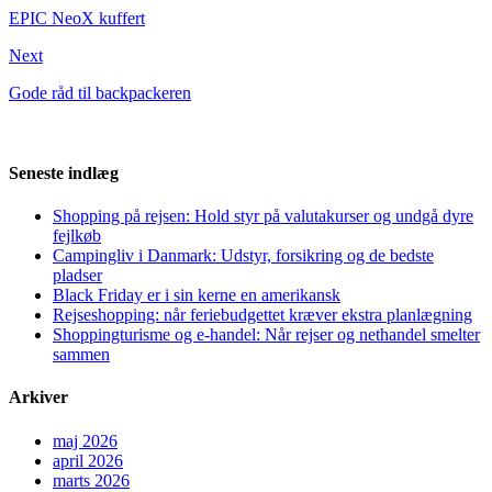
EPIC NeoX kuffert
Next
Gode råd til backpackeren
Seneste indlæg
Shopping på rejsen: Hold styr på valutakurser og undgå dyre
fejlkøb
Campingliv i Danmark: Udstyr, forsikring og de bedste
pladser
Black Friday er i sin kerne en amerikansk
Rejseshopping: når feriebudgettet kræver ekstra planlægning
Shoppingturisme og e-handel: Når rejser og nethandel smelter
sammen
Arkiver
maj 2026
april 2026
marts 2026