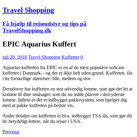
Travel Shopping
Få hjælp til rejseudstyr og tips på
TravelShopping.dk
EPIC Aquarius Kuffert
juli 20, 2018
Travel Shopping
Kufferter
0
Aquarius kufferten fra EPIC er en af de mest populære softcase
kufferter i Danmark – og det er ikke helt uden grund. Kufferten fås
i tre forskellige størrelser: lille, mellem og stor.
Derudover har kufferten en stor udvendig lomme, som gør det let at
komme til dine småsager, som du nu måtte placere i den yderste
lomme. Indeni er der et indbygget pakkesystem, som hjælper dig
med at pakke kufferten på bedste vis.
Andre detaljer om kufferten er bl.a. indbygget TSA lås, som gør dit
liv betydeligt lettere, når du rejser i USA.
Previous