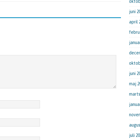
oktob
juni 2
april
febru
janua
dece
oktob
juni 2
maj 2
marts
janua
nove
augus
juli 2