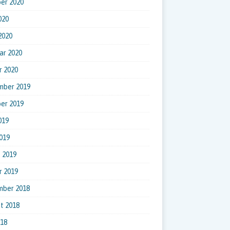
er 2020
020
 2020
ar 2020
r 2020
mber 2019
er 2019
019
019
 2019
r 2019
mber 2018
t 2018
018