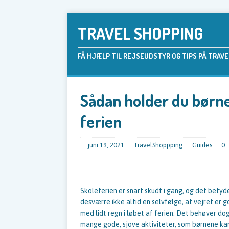
TRAVEL SHOPPING
FÅ HJÆLP TIL REJSEUDSTYR OG TIPS PÅ TRAV
Sådan holder du børne
ferien
juni 19, 2021
TravelShoppping
Guides
0
Skoleferien er snart skudt i gang, og det bety
desværre ikke altid en selvfølge, at vejret er
med lidt regn i løbet af ferien. Det behøver do
mange gode, sjove aktiviteter, som børnene kan 