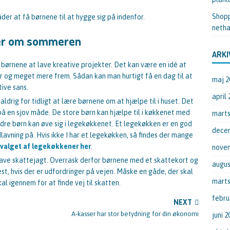
Shopp
åder at få børnene til at hygge sig på indenfor.
netha
eter om sommeren
ARKI
r børnene at lave kreative projekter. Det kan være en idé at
pir og meget mere frem. Sådan kan man hurtigt få en dag til at
maj 2
ive sans.
april
aldrig for tidligt at lære børnene om at hjælpe til i huset. Det
på en sjov måde. De store børn kan hjælpe til i køkkenet med
marts
dre børn kan øve sig i legekøkkenet. Et legekøkken er en god
dece
avning på. Hvis ikke I har et legekøkken, så findes der mange
dvalget af legekøkkener her
.
nove
 lave skattejagt. Overrask derfor børnene med et skattekort og
augus
est, hvis der er udfordringer på vejen. Måske en gåde, der skal
marts
al igennem for at finde vej til skatten.
febru
NEXT
A-kasser har stor betydning for din økonomi
juni 2