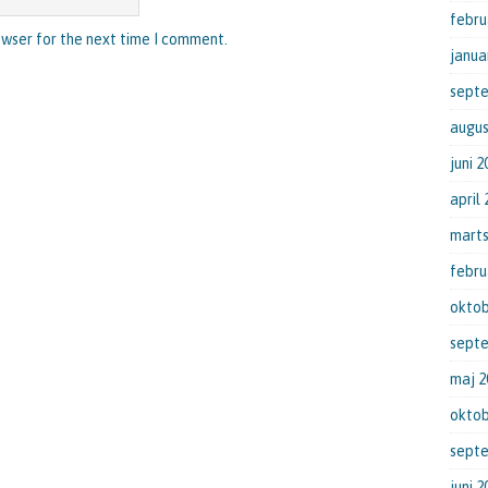
febru
owser for the next time I comment.
janua
sept
augus
juni 2
april
marts
febru
oktob
sept
maj 2
oktob
sept
juni 2