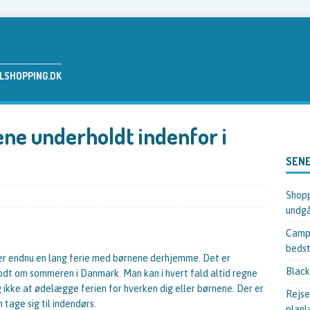
ELSHOPPING.DK
ne underholdt indenfor i
SENE
Shopp
undgå
Campi
bedst
der endnu en lang ferie med børnene derhjemme. Det er
Black
 godt om sommeren i Danmark. Man kan i hvert fald altid regne
g ikke at ødelægge ferien for hverken dig eller børnene. Der er
Rejse
tage sig til indendørs.
planl