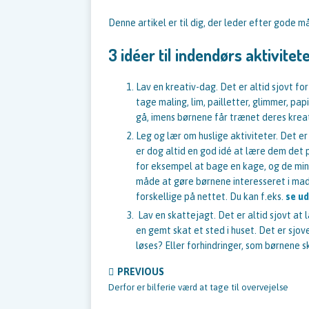
Denne artikel er til dig, der leder efter gode m
3 idéer til indendørs aktivit
Lav en kreativ-dag. Det er altid sjovt fo
tage maling, lim, pailletter, glimmer, pa
gå, imens børnene får trænet deres kreat
Leg og lær om huslige aktiviteter. Det er 
er dog altid en god idé at lære dem det 
for eksempel at bage en kage, og de min
måde at gøre børnene interesseret i madl
forskellige på nettet. Du kan f.eks.
se u
Lav en skattejagt. Det er altid sjovt at
en gemt skat et sted i huset. Det er sjov
løses? Eller forhindringer, som børnene sk
PREVIOUS
Derfor er bilferie værd at tage til overvejelse