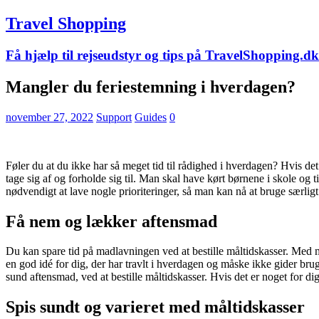
Travel Shopping
Få hjælp til rejseudstyr og tips på TravelShopping.dk
Mangler du feriestemning i hverdagen?
november 27, 2022
Support
Guides
0
Føler du at du ikke har så meget tid til rådighed i hverdagen? Hvis det
tage sig af og forholde sig til. Man skal have kørt børnene i skole og til
nødvendigt at lave nogle prioriteringer, så man kan nå at bruge særlig
Få nem og lækker aftensmad
Du kan spare tid på madlavningen ved at bestille måltidskasser. Med mål
en god idé for dig, der har travlt i hverdagen og måske ikke gider bru
sund aftensmad, ved at bestille måltidskasser. Hvis det er noget for d
Spis sundt og varieret med måltidskasser