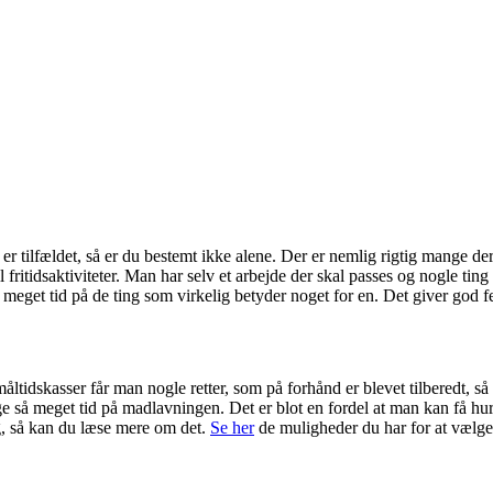
 er tilfældet, så er du bestemt ikke alene. Der er nemlig rigtig mange der
 fritidsaktiviteter. Man har selv et arbejde der skal passes og nogle ting 
t meget tid på de ting som virkelig betyder noget for en. Det giver god f
tidskasser får man nogle retter, som på forhånd er blevet tilberedt, så m
ge så meget tid på madlavningen. Det er blot en fordel at man kan få hu
ig, så kan du læse mere om det.
Se her
de muligheder du har for at vælge