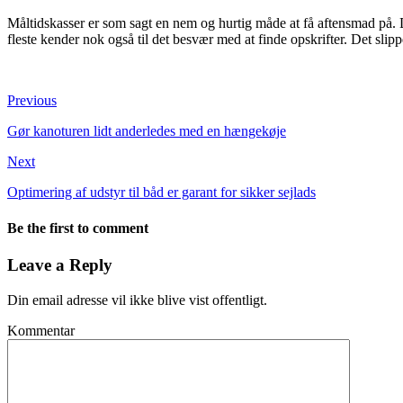
Måltidskasser er som sagt en nem og hurtig måde at få aftensmad på. 
fleste kender nok også til det besvær med at finde opskrifter. Det slip
Previous
Gør kanoturen lidt anderledes med en hængekøje
Next
Optimering af udstyr til båd er garant for sikker sejlads
Be the first to comment
Leave a Reply
Din email adresse vil ikke blive vist offentligt.
Kommentar