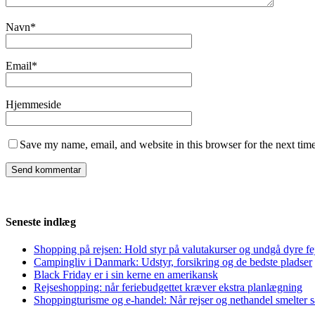
Navn
*
Email
*
Hjemmeside
Save my name, email, and website in this browser for the next tim
Seneste indlæg
Shopping på rejsen: Hold styr på valutakurser og undgå dyre fe
Campingliv i Danmark: Udstyr, forsikring og de bedste pladser
Black Friday er i sin kerne en amerikansk
Rejseshopping: når feriebudgettet kræver ekstra planlægning
Shoppingturisme og e-handel: Når rejser og nethandel smelter