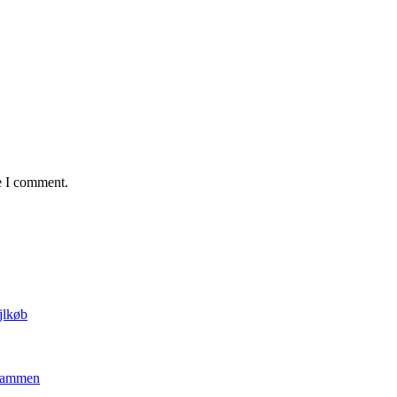
e I comment.
jlkøb
 sammen