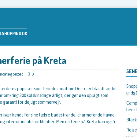
ELSHOPPING.DK
erferie på Kreta
SENE
ncategorized
0
Shopp
 særdeles populær som feriedestination. Dette er blandt andet
undgå
r omkring 300 solskinsdage årligt, der gør øen oplagt som
e garanti for dejligt sommervejr.
Campi
bedst
er især kendt for sine lækre badestrande, charmerende havne
Black
 og internationale natklubber. Men en ferie på Kreta kan også
Rejse
planl