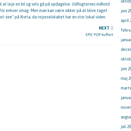
oktob
til at leje en bil og selv gå på opdagelse. Udflugternes indhold
 for enhver smag. Men man kan være sikker på at blive taget
juni 2
ust-see” på Kreta, da rejseselskabet har en stor lokal viden.
april
NEXT
febru
EPIC POP kuffert
janua
dece
oktob
juni 2
maj 2
marts
janua
nove
augus
juli 2