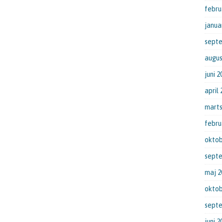
febru
janua
sept
augus
juni 2
april
marts
febru
oktob
sept
maj 2
oktob
sept
juni 2