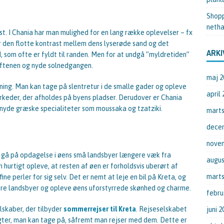
Shopp
netha
t. I Chania har man mulighed for en lang række oplevelser – fx
or den flotte kontrast mellem dens lyserøde sand og det
ARKI
, som ofte er fyldt til randen. Men for at undgå ”myldretiden”
aftenen og nyde solnedgangen.
maj 2
ing. Man kan tage på slentretur i de smalle gader og opleve
april
rkeder, der afholdes på byens pladser. Derudover er Chania
nyde græske specialiteter som moussaka og tzatziki.
marts
dece
nove
t gå på opdagelse i øens små landsbyer længere væk fra
augus
hurtigt opleve, at resten af øen er forholdsvis uberørt af
marts
e perler for sig selv. Det er nemt at leje en bil på Kreta, og
ndre landsbyer og opleve øens uforstyrrede skønhed og charme.
febru
lskaber, der tilbyder
sommerrejser til Kreta
. Rejseselskabet
juni 2
lugter, man kan tage på, såfremt man rejser med dem. Dette er