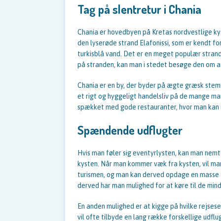
Tag på slentretur i Chania
Chania er hovedbyen på Kretas nordvestlige kys
den lyserøde strand Elafonissi, som er kendt f
turkisblå vand. Det er en meget populær strand
på stranden, kan man i stedet besøge den om 
Chania er en by, der byder på ægte græsk stemn
et rigt og hyggeligt handelsliv på de mange ma
spækket med gode restauranter, hvor man kan 
Spændende udflugter
Hvis man føler sig eventyrlysten, kan man nem
kysten. Når man kommer væk fra kysten, vil man 
turismen, og man kan derved opdage en masse fin
derved har man mulighed for at køre til de mi
En anden mulighed er at kigge på hvilke rejsese
vil ofte tilbyde en lang række forskellige udf