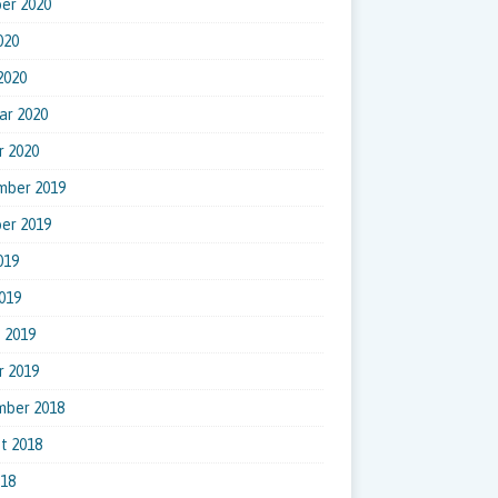
er 2020
020
 2020
ar 2020
r 2020
mber 2019
er 2019
019
019
 2019
r 2019
mber 2018
t 2018
018